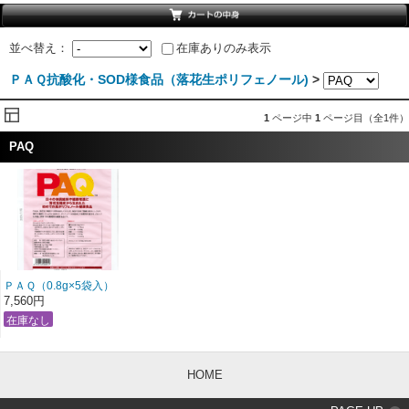
並べ替え：
在庫ありのみ表示
ＰＡＱ抗酸化・SOD様食品（落花生ポリフェノール)
>
1
ページ中
1
ページ目（全1件）
PAQ
ＰＡＱ（0.8g×5袋入）
7,560円
HOME