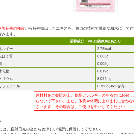
生落花生の種皮
から特殊抽出したエキスを、独自の技術で微細な粉末にして作
含みます。
栄養成分 PAQ1袋(0.8g)あたり
ネルギー
2.78kcal
んぱく質
0.063g
質
0.005g
水化物
0.619g
トリウム
8.024mg
リフェノール
0.768g(96%含有)
原材料をご参照の上、食品アレルギーのある方はお召し
らないで下さい。また、体質や体調によりまれに合わな
ざいます。その場合は、ご使用を中止してください。
法
には、直射日光の当たらぬ涼しい場所に保管してください。