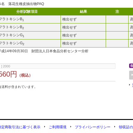
体名 落花生種皮抽出物PAQ
分析試験項目
結果
注
フラトキシンB
検出せず
1
フラトキシンB
検出せず
2
フラトキシンG
検出せず
1
フラトキシンG
検出せず
2
平成14年09月30日 財団法人日本食品分析センター分析
] 2000
,560円
（税込）
は送料が含まれています。
特定商取引法に基づく表示
ご利用環境
プライバシーポリシー
領収証の