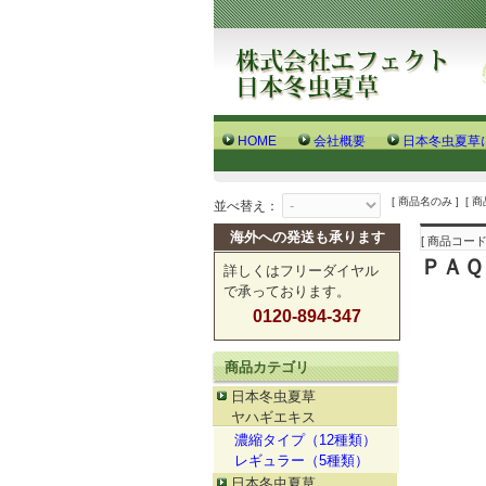
HOME
会社概要
日本冬虫夏草
[ 商品名のみ ] [ 
並べ替え：
海外への発送も承ります
[ 商品コード 
ＰＡＱ
詳しくはフリーダイヤル
で承っております。
0120-894-347
商品カテゴリ
日本冬虫夏草
ヤハギエキス
濃縮タイプ（12種類）
レギュラー（5種類）
日本冬虫夏草