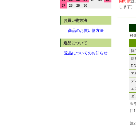
開封後
は
27
28
29
30
します）
お買い物方法
商品のお買い物方法
検
返品について
抗
返品についてのお知らせ
B
DD
ア
デ
エ
ダ
※
注
注