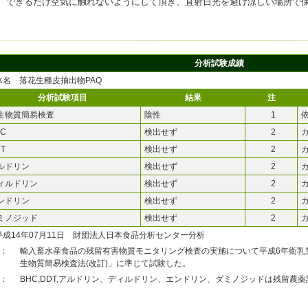
、できるだけ空気に触れないようにして頂き、直射日光を避け涼しい場所で
分析試験成績
体名 落花生種皮抽出物PAQ
分析試験項目
結果
注
生物質簡易検査
陰性
1
HC
検出せず
2
T
検出せず
2
ルドリン
検出せず
2
ィルドリン
検出せず
2
ンドリン
検出せず
2
ミノジッド
検出せず
2
平成14年07月11日 財団法人日本食品分析センター分析
1：
輸入畜水産食品の残留有害物質モニタリング検査の実施について平成6年衛乳第
生物質簡易検査法(改訂)」に準じて試験した。
2：
BHC,DDT,アルドリン、ディルドリン、エンドリン、ダミノジッドは残留農