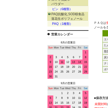
パウダー
ビン（6種類）
PAQ抗酸化,SOD様食品
落花生ポリフェノール
ＰＡＱは
PAQ（1種類）
ノールを
営業カレンダー
エ
8月の営業日
た
Sun
Mon
Tue
Wed
Thu
Fri
Sat
脂
1
2
3
4
5
6
7
8
炭
9
10
11
12
13
14
15
ナ
16
17
18
19
20
21
22
ポ
23
24
25
26
27
28
29
30
31
9月の営業日
Sun
Mon
Tue
Wed
Thu
Fri
Sat
1
2
3
4
5
■保存方
6
7
8
9
10
11
12
13
14
15
16
17
18
19
未開封時
20
21
22
23
24
25
26