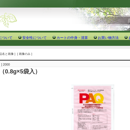
について
安全性について
カートの中身・清算
お買い物方法
商品名と画像 ] [ 画像のみ ]
] 2000
（0.8g×5袋入）