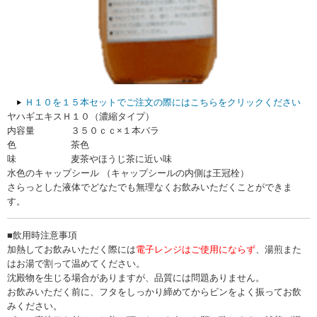
Ｈ１０を１５本セットでご注文の際にはこちらをクリックください
ヤハギエキスＨ１０（濃縮タイプ）
内容量
３５０ｃｃ×１本バラ
色
茶色
味
麦茶やほうじ茶に近い味
水色のキャップシール （キャップシールの内側は王冠栓）
さらっとした液体でどなたでも無理なくお飲みいただくことができま
す。
■飲用時注意事項
加熱してお飲みいただく際には
電子レンジはご使用にならず
、湯煎また
はお湯で割って温めてください。
沈殿物を生じる場合がありますが、品質には問題ありません。
お飲みいただく前に、フタをしっかり締めてからビンをよく振ってお飲
みください。