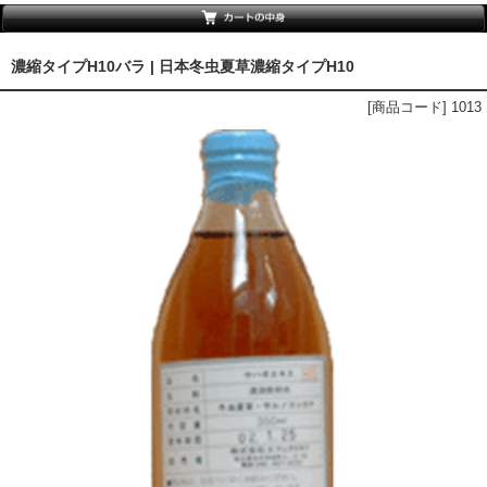
濃縮タイプH10バラ | 日本冬虫夏草濃縮タイプH10
[商品コード] 1013