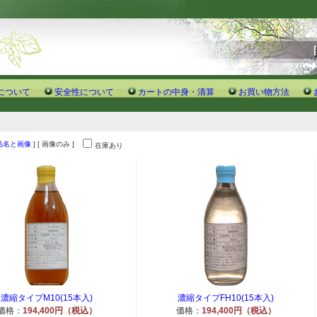
について
安全性について
カートの中身・清算
お買い物方法
品名と画像
] [ 画像のみ ]
在庫あり
濃縮タイプM10(15本入)
濃縮タイプFH10(15本入)
価格：
194,400円（税込）
価格：
194,400円（税込）