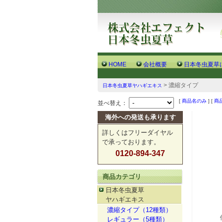
HOME
会社概要
日本冬虫夏草
> 濃縮タイプ
日本冬虫夏草ヤハギエキス
[
商品名のみ
] [
商
並べ替え：
海外への発送も承ります
詳しくはフリーダイヤル
で承っております。
0120-894-347
商品カテゴリ
日本冬虫夏草
ヤハギエキス
濃縮タイプ（12種類）
レギュラー（5種類）