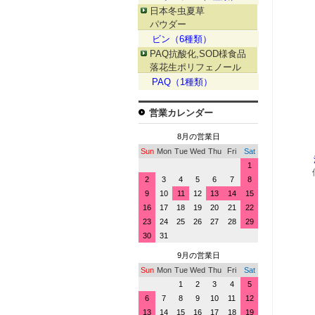
日本冬虫夏草
パウダー
ビン（6種類）
PAQ抗酸化,SOD様食品
落花生ポリフェノール
PAQ（1種類）
営業カレンダー
8月の営業日
Sun
Mon
Tue
Wed
Thu
Fri
Sat
1
2
3
4
5
6
7
8
9
10
11
12
13
14
15
16
17
18
19
20
21
22
23
24
25
26
27
28
29
30
31
9月の営業日
Sun
Mon
Tue
Wed
Thu
Fri
Sat
1
2
3
4
5
6
7
8
9
10
11
12
13
14
15
16
17
18
19